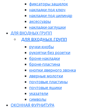
фиксаторы защелок
накладки под ключ
накладки под цилиндр
аксессуары
накладки-заглушки
ДЛЯ ВХОДНЫХ ГРУПП
для входных групп
ручки-кнобы
рукоятки без розетки
броне-накладки
броне-пластина
кнопки дверного звонка
дверные молотки
почтовые пластины
почтовые ящики
указатели
символы
ОКОННАЯ ФУРНИТУРА