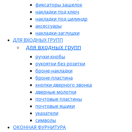
фиксаторы защелок
накладки под ключ
накладки под цилиндр
аксессуары
накладки-заглушки
ДЛЯ ВХОДНЫХ ГРУПП
для входных групп
ручки-кнобы
рукоятки без розетки
броне-накладки
броне-пластина
кнопки дверного звонка
дверные молотки
почтовые пластины
почтовые ящики
указатели
символы
ОКОННАЯ ФУРНИТУРА