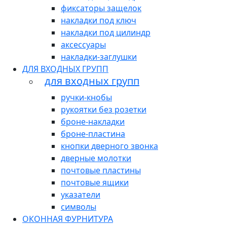
фиксаторы защелок
накладки под ключ
накладки под цилиндр
аксессуары
накладки-заглушки
ДЛЯ ВХОДНЫХ ГРУПП
для входных групп
ручки-кнобы
рукоятки без розетки
броне-накладки
броне-пластина
кнопки дверного звонка
дверные молотки
почтовые пластины
почтовые ящики
указатели
символы
ОКОННАЯ ФУРНИТУРА