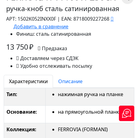
ручка-кноб сталь сатинированная
АРТ:
1502K052INXX0F
|
EAN:
8718009227268
Добавить в сравнение
Финиш:
сталь сатинированная
13 750 ₽
Предзаказ
Доставляем через СДЭК
Удобно отслеживать посылку
Характеристики
Описание
Тип:
нажимная ручка на планке
Основание:
на прямоугольной планке
Коллекция:
FERROVIA (FORMANI)