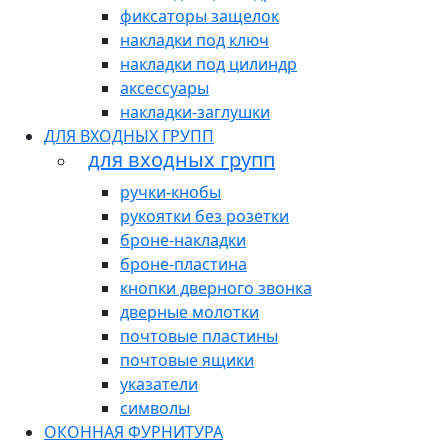
фиксаторы защелок
накладки под ключ
накладки под цилиндр
аксессуары
накладки-заглушки
ДЛЯ ВХОДНЫХ ГРУПП
для входных групп
ручки-кнобы
рукоятки без розетки
броне-накладки
броне-пластина
кнопки дверного звонка
дверные молотки
почтовые пластины
почтовые ящики
указатели
символы
ОКОННАЯ ФУРНИТУРА