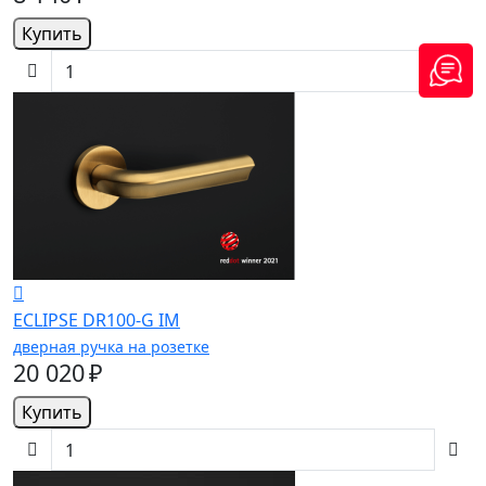
Купить
ECLIPSE DR100-G IM
дверная ручка на розетке
20 020 ₽
Купить