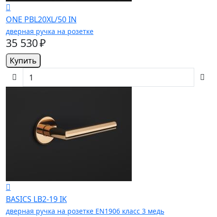
ONE PBL20XL/50 IN
дверная ручка на розетке
35 530 ₽
Купить
BASICS LB2-19 IK
дверная ручка на розетке EN1906 класс 3 медь