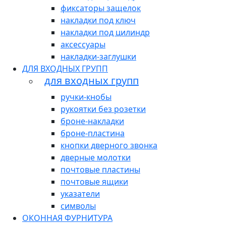
фиксаторы защелок
накладки под ключ
накладки под цилиндр
аксессуары
накладки-заглушки
ДЛЯ ВХОДНЫХ ГРУПП
для входных групп
ручки-кнобы
рукоятки без розетки
броне-накладки
броне-пластина
кнопки дверного звонка
дверные молотки
почтовые пластины
почтовые ящики
указатели
символы
ОКОННАЯ ФУРНИТУРА