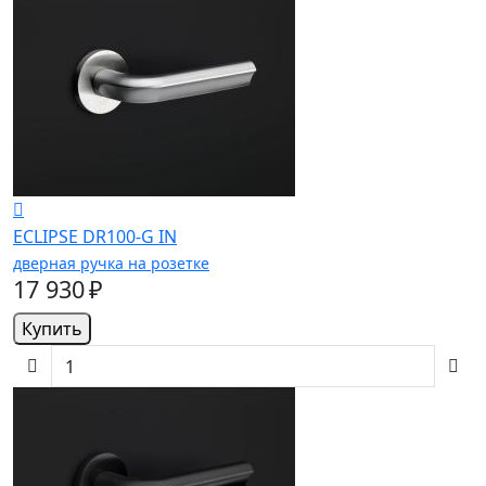
ECLIPSE DR100-G IN
дверная ручка на розетке
17 930 ₽
Купить