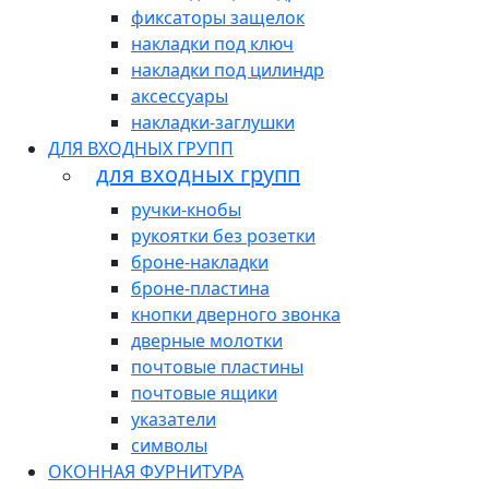
фиксаторы защелок
накладки под ключ
накладки под цилиндр
аксессуары
накладки-заглушки
ДЛЯ ВХОДНЫХ ГРУПП
для входных групп
ручки-кнобы
рукоятки без розетки
броне-накладки
броне-пластина
кнопки дверного звонка
дверные молотки
почтовые пластины
почтовые ящики
указатели
символы
ОКОННАЯ ФУРНИТУРА