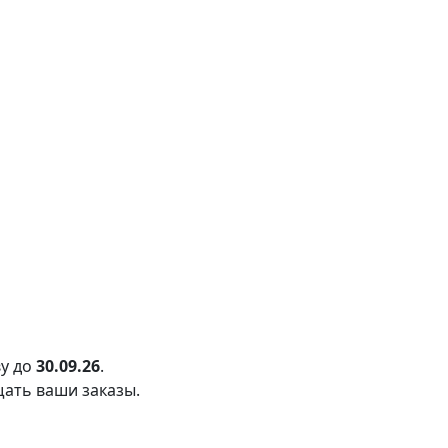
у до
30.09.26
.
щать ваши заказы.