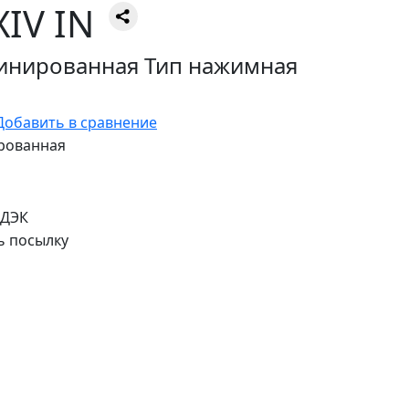
XIV IN
инированная Тип нажимная
Добавить в сравнение
рованная
СДЭК
ь посылку