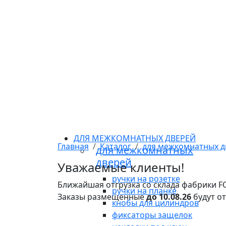
ДЛЯ МЕЖКОМНАТНЫХ ДВЕРЕЙ
Главная
Каталог
для межкомнатных д
для межкомнатных
дверей
Уважаемые клиенты!
ручки на розетке
Ближайшая отгрузка со склада фабрики 
ручки на планке
Заказы размещенные
до 10.08.26
будут о
кнобы для цилиндров
фиксаторы защелок