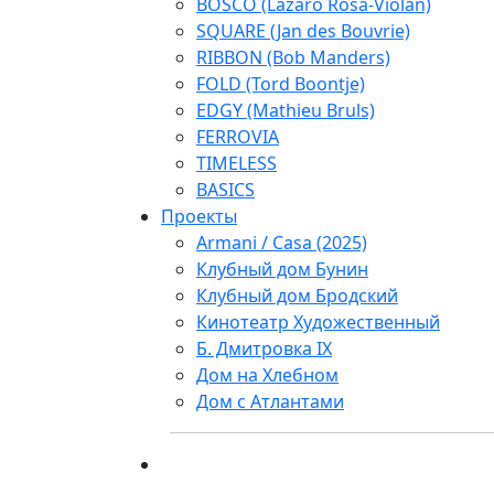
BOSCO (Lazaro Rosa-Violan)
SQUARE (Jan des Bouvrie)
RIBBON (Bob Manders)
FOLD (Tord Boontje)
EDGY (Mathieu Bruls)
FERROVIA
TIMELESS
BASICS
Проекты
Armani / Casa (2025)
Клубный дом Бунин
Клубный дом Бродский
Кинотеатр Художественный
Б. Дмитровка IX
Дом на Хлебном
Дом с Атлантами