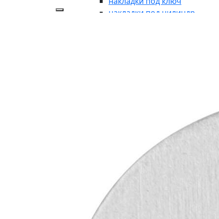
накладки под ключ
накладки под цилиндр
аксессуары
накладки-заглушки
ДЛЯ ВХОДНЫХ ГРУПП
для входных групп
ручки-кнобы
рукоятки без розетки
броне-накладки
броне-пластина
кнопки дверного звонка
дверные молотки
почтовые пластины
почтовые ящики
указатели
символы
ОКОННАЯ ФУРНИТУРА
оконная фурнитура