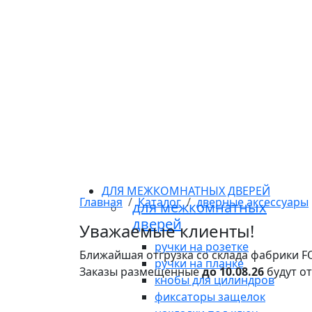
ДЛЯ МЕЖКОМНАТНЫХ ДВЕРЕЙ
Главная
Каталог
дверные аксессуары
для межкомнатных
дверей
Уважаемые клиенты!
ручки на розетке
Ближайшая отгрузка со склада фабрики 
ручки на планке
Заказы размещенные
до 10.08.26
будут о
кнобы для цилиндров
фиксаторы защелок