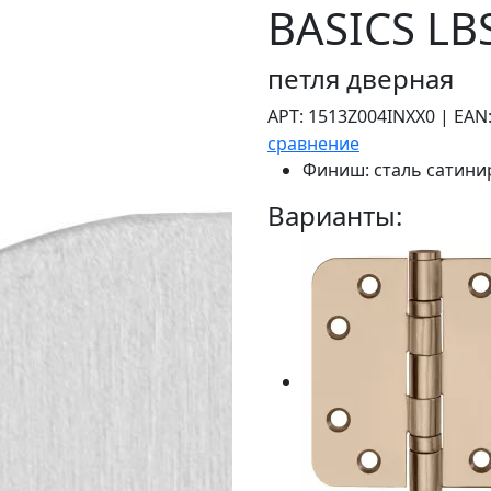
BASICS LB
петля дверная
АРТ:
1513Z004INXX0
|
EAN
сравнение
Финиш:
сталь сатини
Варианты: