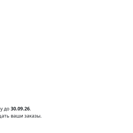
у до
30.09.26
.
щать ваши заказы.