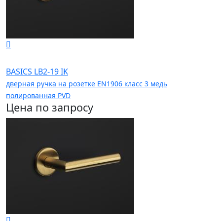
BASICS LB2-19 IK
дверная ручка на розетке EN1906 класс 3 медь
полированная PVD
Цена по запросу