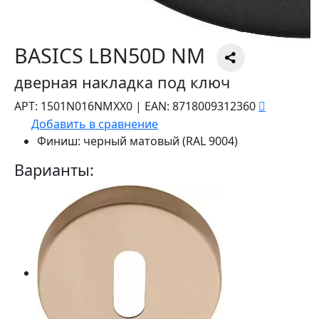
BASICS LBN50D NM
дверная накладка под ключ
АРТ:
1501N016NMXX0
|
EAN:
8718009312360
Добавить в сравнение
Финиш:
черный матовый (RAL 9004)
Варианты: