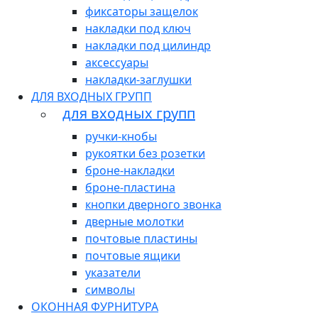
фиксаторы защелок
накладки под ключ
накладки под цилиндр
аксессуары
накладки-заглушки
ДЛЯ ВХОДНЫХ ГРУПП
для входных групп
ручки-кнобы
рукоятки без розетки
броне-накладки
броне-пластина
кнопки дверного звонка
дверные молотки
почтовые пластины
почтовые ящики
указатели
символы
ОКОННАЯ ФУРНИТУРА