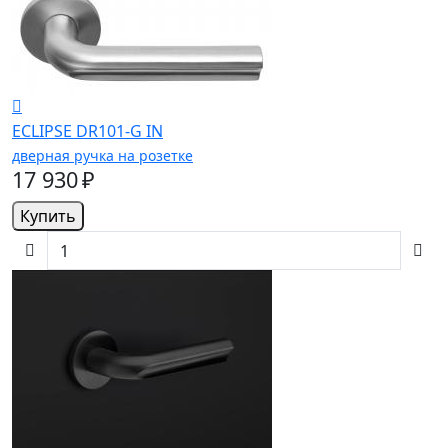
ECLIPSE DR101-G IN
дверная ручка на розетке
17 930 ₽
Купить