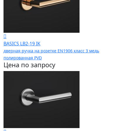
BASICS LB2-19 IK
дверная ручка на розетке EN1906 класс 3 медь
полированная PVD
Цена по запросу