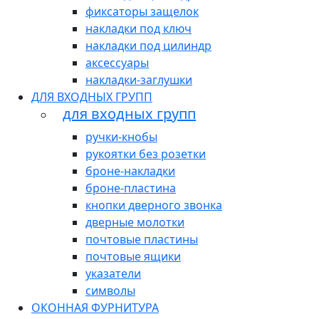
фиксаторы защелок
накладки под ключ
накладки под цилиндр
аксессуары
накладки-заглушки
ДЛЯ ВХОДНЫХ ГРУПП
для входных групп
ручки-кнобы
рукоятки без розетки
броне-накладки
броне-пластина
кнопки дверного звонка
дверные молотки
почтовые пластины
почтовые ящики
указатели
символы
ОКОННАЯ ФУРНИТУРА