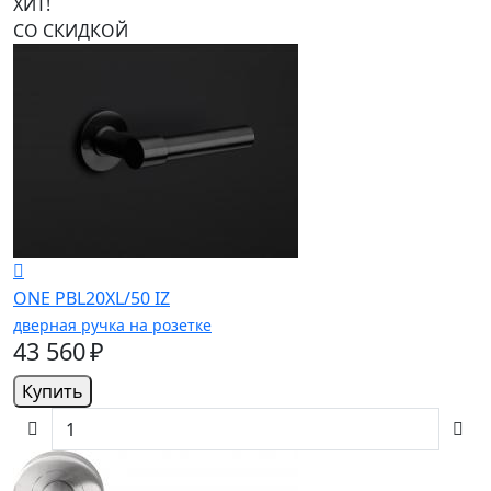
ХИТ!
СО СКИДКОЙ
ONE PBL20XL/50 IZ
дверная ручка на розетке
43 560 ₽
Купить