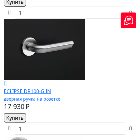
Купить
ECLIPSE DR100-G IN
дверная ручка на розетке
17 930 ₽
Купить