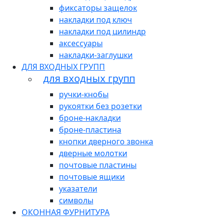
фиксаторы защелок
накладки под ключ
накладки под цилиндр
аксессуары
накладки-заглушки
ДЛЯ ВХОДНЫХ ГРУПП
для входных групп
ручки-кнобы
рукоятки без розетки
броне-накладки
броне-пластина
кнопки дверного звонка
дверные молотки
почтовые пластины
почтовые ящики
указатели
символы
ОКОННАЯ ФУРНИТУРА