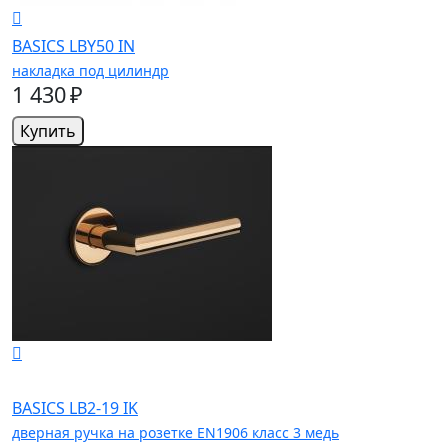
BASICS LBY50 IN
накладка под цилиндр
1 430 ₽
Купить
BASICS LB2-19 IK
дверная ручка на розетке EN1906 класс 3 медь