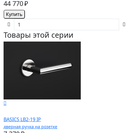
44 770 ₽
Купить
Товары этой серии
BASICS LB2-19 IP
дверная ручка на розетке