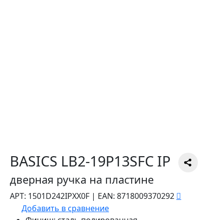
BASICS LB2-19P13SFC IP
дверная ручка на пластине
АРТ:
1501D242IPXX0F
|
EAN:
8718009370292
Добавить в сравнение