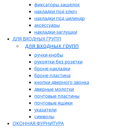
фиксаторы защелок
накладки под ключ
накладки под цилиндр
аксессуары
накладки-заглушки
ДЛЯ ВХОДНЫХ ГРУПП
для входных групп
ручки-кнобы
рукоятки без розетки
броне-накладки
броне-пластина
кнопки дверного звонка
дверные молотки
почтовые пластины
почтовые ящики
указатели
символы
ОКОННАЯ ФУРНИТУРА