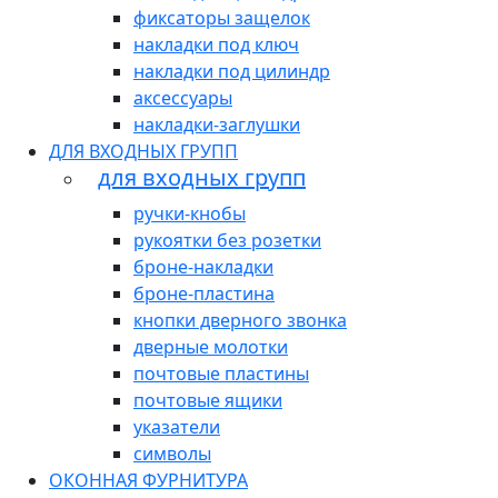
фиксаторы защелок
накладки под ключ
накладки под цилиндр
аксессуары
накладки-заглушки
ДЛЯ ВХОДНЫХ ГРУПП
для входных групп
ручки-кнобы
рукоятки без розетки
броне-накладки
броне-пластина
кнопки дверного звонка
дверные молотки
почтовые пластины
почтовые ящики
указатели
символы
ОКОННАЯ ФУРНИТУРА