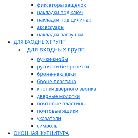
фиксаторы защелок
накладки под ключ
накладки под цилиндр
аксессуары
накладки-заглушки
ДЛЯ ВХОДНЫХ ГРУПП
для входных групп
ручки-кнобы
рукоятки без розетки
броне-накладки
броне-пластина
кнопки дверного звонка
дверные молотки
почтовые пластины
почтовые ящики
указатели
символы
ОКОННАЯ ФУРНИТУРА