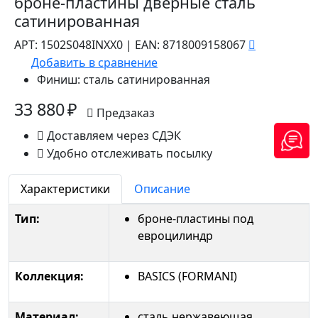
броне-пластины дверные сталь
сатинированная
АРТ:
1502S048INXX0
|
EAN:
8718009158067
Добавить в сравнение
Финиш:
сталь сатинированная
33 880 ₽
Предзаказ
Доставляем через СДЭК
Удобно отслеживать посылку
Характеристики
Описание
Тип:
броне-пластины под
евроцилиндр
Коллекция:
BASICS (FORMANI)
Материал:
сталь нержавеющая