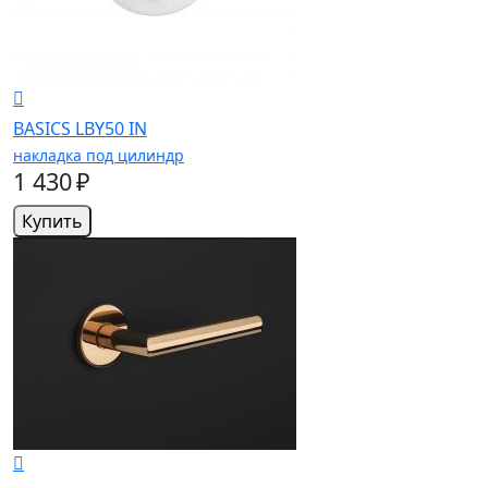
BASICS LBY50 IN
накладка под цилиндр
1 430 ₽
Купить