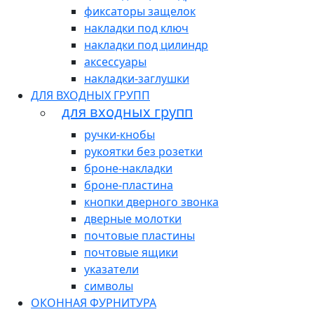
фиксаторы защелок
накладки под ключ
накладки под цилиндр
аксессуары
накладки-заглушки
ДЛЯ ВХОДНЫХ ГРУПП
для входных групп
ручки-кнобы
рукоятки без розетки
броне-накладки
броне-пластина
кнопки дверного звонка
дверные молотки
почтовые пластины
почтовые ящики
указатели
символы
ОКОННАЯ ФУРНИТУРА