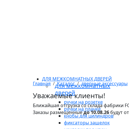
ДЛЯ МЕЖКОМНАТНЫХ ДВЕРЕЙ
Главная
Каталог
дверные аксессуары
для межкомнатных
дверей
Уважаемые клиенты!
ручки на розетке
Ближайшая отгрузка со склада фабрики 
ручки на планке
Заказы размещенные
до 10.08.26
будут о
кнобы для цилиндров
фиксаторы защелок