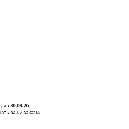
у до
30.09.26
.
щать ваши заказы.