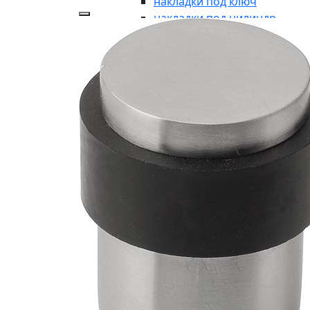
накладки под ключ
накладки под цилиндр
аксессуары
накладки-заглушки
ДЛЯ ВХОДНЫХ ГРУПП
для входных групп
ручки-кнобы
рукоятки без розетки
броне-накладки
броне-пластина
кнопки дверного звонка
дверные молотки
почтовые пластины
почтовые ящики
указатели
символы
ОКОННАЯ ФУРНИТУРА
оконная фурнитура