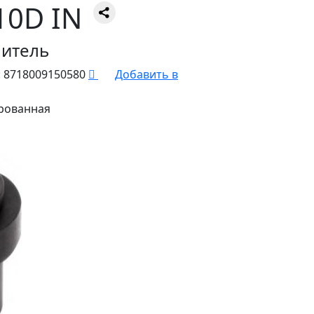
10D IN
читель
:
8718009150580
Добавить в
рованная