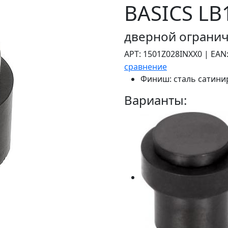
BASICS LB
дверной ограни
АРТ:
1501Z028INXX0
|
EAN
сравнение
Финиш:
сталь сатини
Варианты: