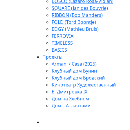
BOSCO (Lazaro Rosa-Violan)
SQUARE (Jan des Bouvrie)
RIBBON (Bob Manders)
FOLD (Tord Boontje)
EDGY (Mathieu Bruls)
FERROVIA
TIMELESS
BASICS
Проекты
Armani / Casa (2025)
Клубный дом Бунин
Клубный дом Бродский
Кинотеатр Художественный
Б. Дмитровка IX
Дом на Хлебном
Дом с Атлантами