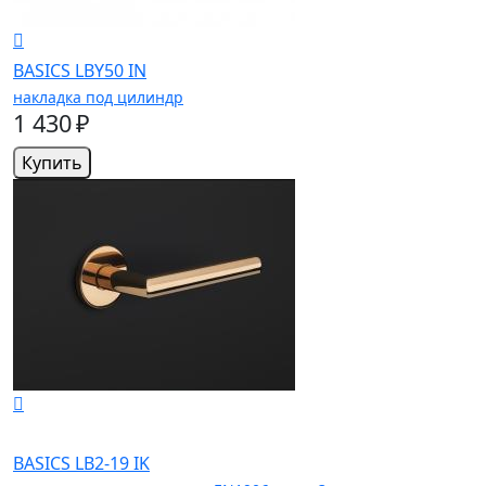
BASICS LBY50 IN
накладка под цилиндр
1 430 ₽
Купить
BASICS LB2-19 IK