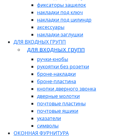
фиксаторы защелок
накладки под ключ
накладки под цилиндр
аксессуары
накладки-заглушки
ДЛЯ ВХОДНЫХ ГРУПП
для входных групп
ручки-кнобы
рукоятки без розетки
броне-накладки
броне-пластина
кнопки дверного звонка
дверные молотки
почтовые пластины
почтовые ящики
указатели
символы
ОКОННАЯ ФУРНИТУРА